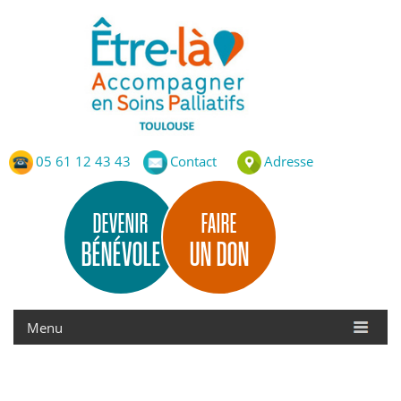
Etre-Là – ASP Toulouse
Accompagnement en Soins Palliatifs de Toulouse
05 61 12 43 43
Contact
Adresse
DEVENIR
FAIRE
BÉNÉVOLE
UN DON