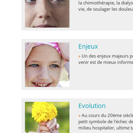
la chimiothérapie, la dialys
vie, de soulager les doule
sources de souffrance ou d
essoufflements, la confusio
Enjeux
»
Un des enjeux majeurs pour promouvoir les soins palliatifs dans les années à
venir est de mieux informer 
Evolution
»
Au cours du 20ème siècle, la société s'est transformée, la mort devenant petit à
petit symbole de l'échec d
milieu hospitalier, ultime