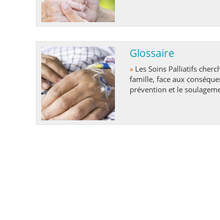
Glossaire
»
Les Soins Palliatifs cherchent à améliorer la qualité de vie des patients et de leur
famille, face aux conséque
prévention et le soulageme
avec précision, ainsi que 
physiques, psychologiques e