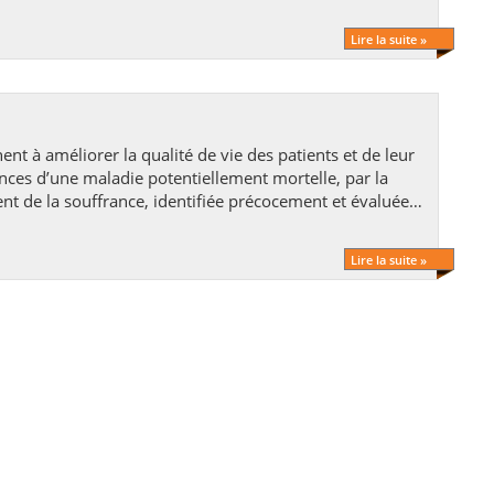
Lire la suite »
nces d’une maladie potentiellement mortelle, par la
nt de la souffrance, identifiée précocement et évaluée
par le traitement de la douleur et des autres problèmes
t spirituels qui lui sont liés.
Lire la suite »