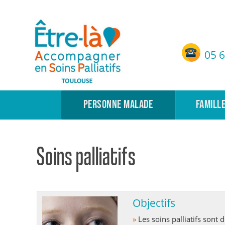
Etre-Là – ASP Toulouse
05 6
Accompagnement en Soins Palliatifs de Toulouse
PERSONNE MALADE
FAMILL
Soins palliatifs
Objectifs
»
Les soins palliatifs sont des soins associés aux traitements de la maladie comme