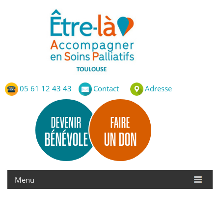
Etre-Là – ASP Toulouse
Accompagnement en Soins Palliatifs de Toulouse
05 61 12 43 43
Contact
Adresse
DEVENIR
FAIRE
BÉNÉVOLE
UN DON