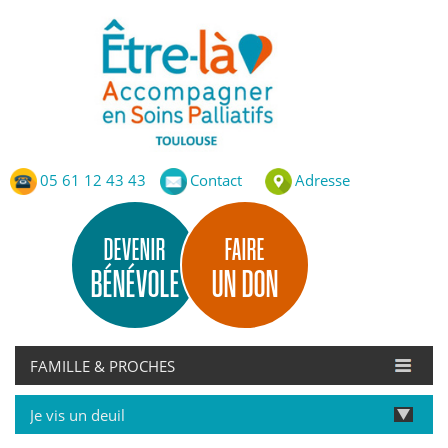
Etre-Là – ASP Toulouse
Accompagnement en Soins Palliatifs de Toulouse
05 61 12 43 43
Contact
Adresse
DEVENIR
FAIRE
BÉNÉVOLE
UN DON