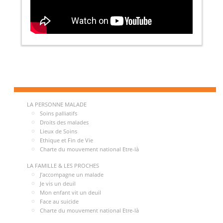
LA PERSONNE MALADE
Soins palliatifs
Droits des malades
Lieux de Soins
Ethique et Fin de Vie
Charte du mouvement national Etre-là
LA FAMILLE & LES PROCHES
J’accompagne un malade
Je vis un deuil
Mon enfant vit un deuil
Face au suicide
Charte du mouvement national Etre-là