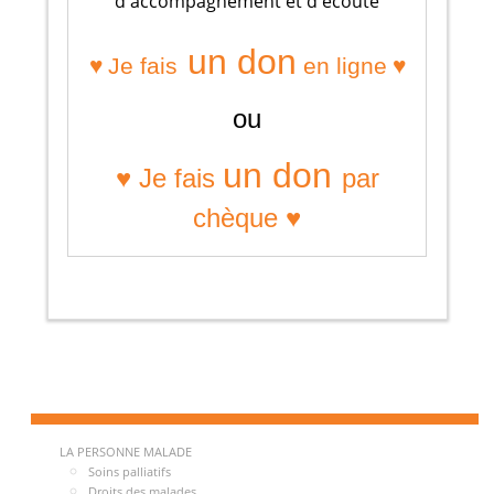
d'accompagnement et d'écoute
un don
♥
♥
Je fais
en ligne
ou
un don
♥ Je fais
par
chèque ♥
LA PERSONNE MALADE
Soins palliatifs
Droits des malades