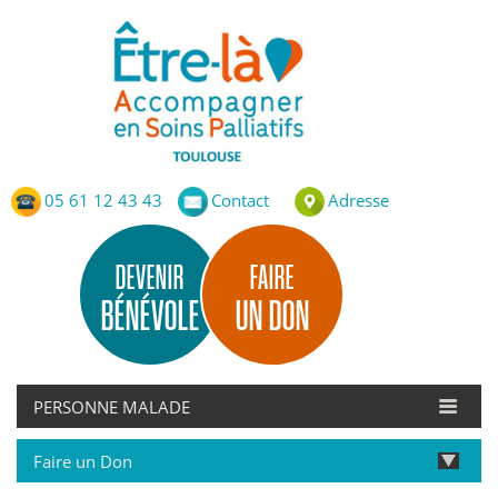
Etre-Là – ASP Toulouse
Accompagnement en Soins Palliatifs de Toulouse
05 61 12 43 43
Contact
Adresse
DEVENIR
FAIRE
BÉNÉVOLE
UN DON