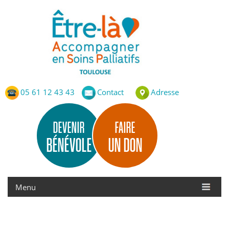
Etre-Là – ASP Toulouse
Accompagnement en Soins Palliatifs de Toulouse
05 61 12 43 43
Contact
Adresse
DEVENIR
FAIRE
BÉNÉVOLE
UN DON