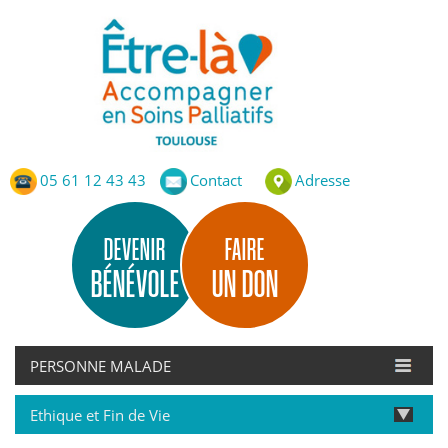
Etre-Là – ASP Toulouse
Accompagnement en Soins Palliatifs de Toulouse
05 61 12 43 43
Contact
Adresse
DEVENIR
FAIRE
BÉNÉVOLE
UN DON