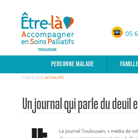
Etre-Là – ASP Toulouse
05 6
Accompagnement en Soins Palliatifs de Toulouse
PERSONNE MALADE
FAMILL
PUBLIÉ DANS
ACTUALITÉS
Un journal qui parle du deuil e
Le Journal Toulousain, « média de solu