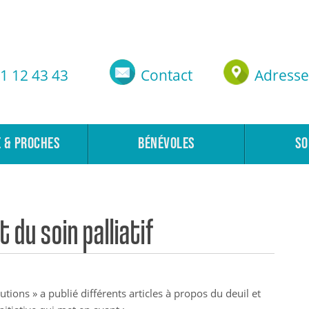
1 12 43 43
Contact
Adresse
E & PROCHES
BÉNÉVOLES
SO
t du soin palliatif
tions » a publié différents articles à propos du deuil et