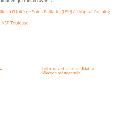
tiative qui met en avant :
lles à l’Unité de Soins Palliatifs (USP) à l’hôpital Ducuing
l’ASP Toulouse
→
Lettre ouverte aux candidats à
l’élection présidentielle
→