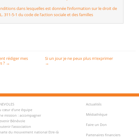
nditions dans lesquelles est donnée l’information sur le droit de
. 311-5-1 du code de l’action sociale et des familles
nt rédiger mes
Si un jour je ne peux plus m’exprimer
s ?
→
→
ENEVOLES
Actualités
u cœur d’une équipe
Médiathèque
ne mission : accompagner
evenir Bénévole
Faire un Don
outenir l’association
harte du mouvement national Etre-là
Partenaires financiers