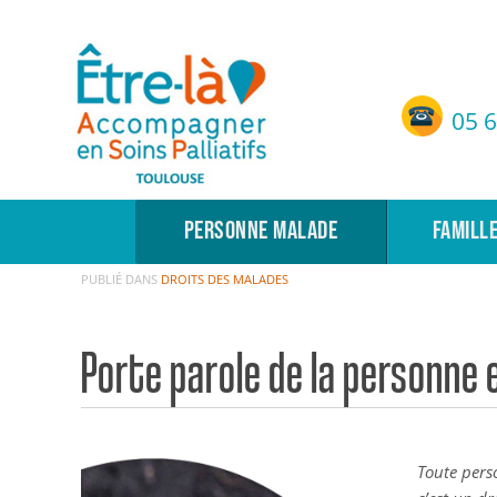
Etre-Là – ASP Toulouse
05 6
Accompagnement en Soins Palliatifs de Toulouse
PERSONNE MALADE
FAMILL
PUBLIÉ DANS
DROITS DES MALADES
Porte parole de la personne e
Toute pers