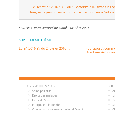
+
Le Décret n° 2016-1395 du 18 octobre 2016 fixant les co
désigner la personne de confiance mentionnée à l’article L
Sources : Haute Autorité de Santé – Octobre 2015
SUR LE MÊME THÈME :
Loi n° 2016-87 du 2 février 2016
→
Pourquoi et comme
Directives Anticipée
LA PERSONNE MALADE
LES B
Soins palliatifs
A
Droits des malades
U
Lieux de Soins
D
Ethique et Fin de Vie
S
Charte du mouvement national Etre-là
C