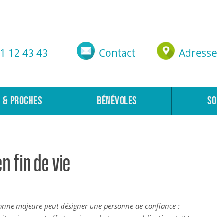
1 12 43 43
Contact
Adresse
E & PROCHES
BÉNÉVOLES
SO
n fin de vie
onne majeure peut désigner une personne de confiance :