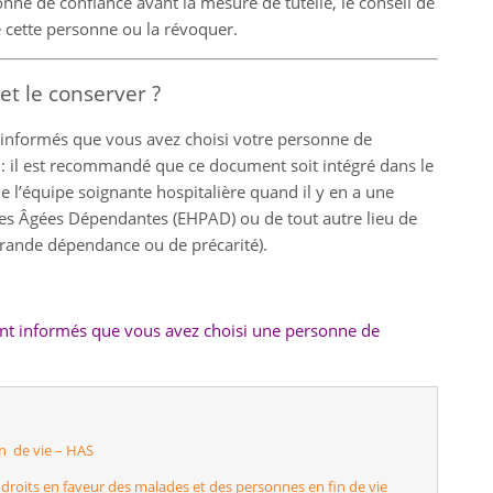
onne de confiance avant la mesure de tutelle, le conseil de
e cette personne ou la révoquer.
t le conserver ?
t informés que vous avez choisi votre personne de
 : il est recommandé que ce document soit intégré dans le
e l’équipe soignante hospitalière quand il y en a une
es Âgées Dépendantes (EHPAD) ou de tout autre lieu de
rande dépendance ou de précarité).
ent informés que vous avez choisi une personne de
in de vie – HAS
 droits en faveur des malades et des personnes en fin de vie