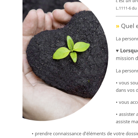
c’est un dr
L.1111-6 du
»
Quel e
La personn
♥ Lorsqu
mission 
La personn
• vous sou
dans vos d
• vous acc
• assister
assiste ma
• prendre connaissance d’éléments de votre dossie