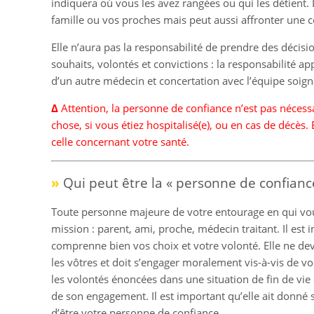
indiquera où vous les avez rangées ou qui les détient. 
famille ou vos proches mais peut aussi affronter une co
Elle n’aura pas la responsabilité de prendre des déci
souhaits, volontés et convictions : la responsabilité ap
d’un autre médecin et concertation avec l’équipe soign
Δ
Attention, la personne de confiance n’est pas nécessa
chose, si vous étiez hospitalisé(e), ou en cas de décès
celle concernant votre santé.
»
Qui peut être la « personne de confiance
Toute personne majeure de votre entourage en qui vou
mission : parent, ami, proche, médecin traitant. Il est 
comprenne bien vos choix et votre volonté. Elle ne de
les vôtres et doit s’engager moralement vis-à-vis de vou
les volontés énoncées dans une situation de fin de vie e
de son engagement. Il est important qu’elle ait donné
d’être votre personne de confiance.