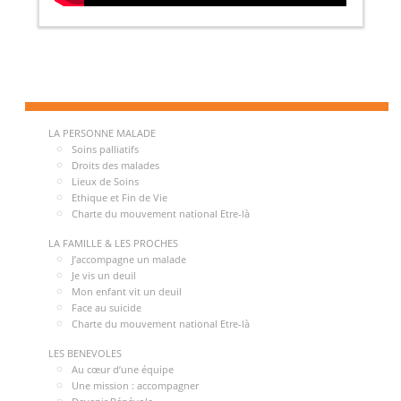
LA PERSONNE MALADE
Soins palliatifs
Droits des malades
Lieux de Soins
Ethique et Fin de Vie
Charte du mouvement national Etre-là
LA FAMILLE & LES PROCHES
J’accompagne un malade
Je vis un deuil
Mon enfant vit un deuil
Face au suicide
Charte du mouvement national Etre-là
LES BENEVOLES
Au cœur d’une équipe
Une mission : accompagner