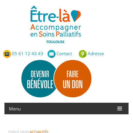
Etre-Là – ASP Toulouse
Accompagnement en Soins Palliatifs de Toulouse
05 61 12 43 43
Contact
Adresse
DEVENIR
FAIRE
BÉNÉVOLE
UN DON
PUBLIÉ DANS
ACTUALITÉS