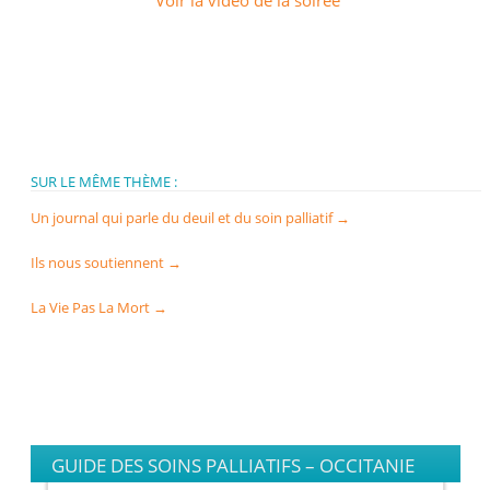
Voir la vidéo de la soirée
SUR LE MÊME THÈME :
Un journal qui parle du deuil et du soin palliatif
→
Ils nous soutiennent
→
La Vie Pas La Mort
→
GUIDE DES SOINS PALLIATIFS – OCCITANIE