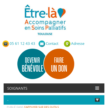
Etre-Là – ASP Toulouse
Accompagnement en Soins Palliatifs de Toulouse
05 61 12 43 43
Contact
Adresse
DEVENIR
FAIRE
BÉNÉVOLE
UN DON
PUBLIÉ DANS
S'APPUYER SUR DES OUTILS