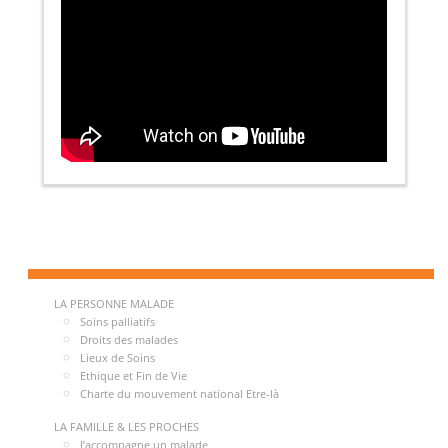
LA PERSONNE MALADE
Soins palliatifs
Droits des malades
Lieux de Soins
Ethique et Fin de Vie
Charte du mouvement national Etre-là
LA FAMILLE & LES PROCHES
J’accompagne un malade