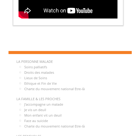
LA PERSONNE MALADE
Soins palliatifs
Droits des malades
Lieux de Soins
Ethique et Fin de Vie
Charte du mouvement national Etre-là
LA FAMILLE & LES PROCHES
J’accompagne un malade
Je vis un deuil
Mon enfant vit un deuil
Face au suicide
Charte du mouvement national Etre-là