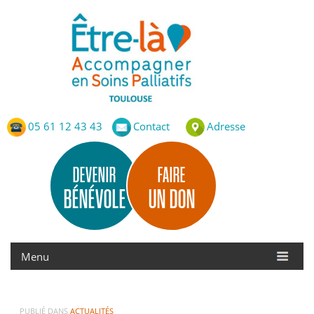
Etre-Là – ASP Toulouse
Accompagnement en Soins Palliatifs de Toulouse
05 61 12 43 43
Contact
Adresse
DEVENIR
FAIRE
BÉNÉVOLE
UN DON
PUBLIÉ DANS
ACTUALITÉS