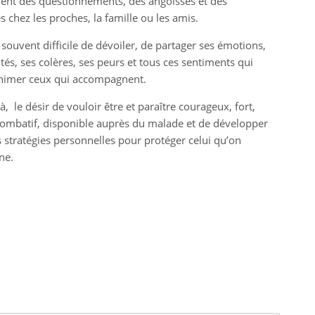
nt des questionnements, des angoisses et des
s chez les proches, la famille ou les amis.
s souvent difficile de dévoiler, de partager ses émotions,
ltés, ses colères, ses peurs et tous ces sentiments qui
nimer ceux qui accompagnent.
à, le désir de vouloir être et paraître courageux, fort,
combatif, disponible auprès du malade et de développer
s stratégies personnelles pour protéger celui qu’on
ne.