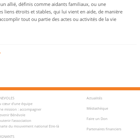
 un allié, définis comme aidants familiaux, ou une
 liens étroits et stables, qui lui vient en aide, de manière
accomplir tout ou partie des actes ou activités de la vie
→
ENEVOLES
Actualités
u cœur d’une équipe
Médiathèque
ne mission : accompagner
evenir Bénévole
Faire un Don
outenir l’association
harte du mouvement national Etre-là
Partenaires financiers
OIGNANTS