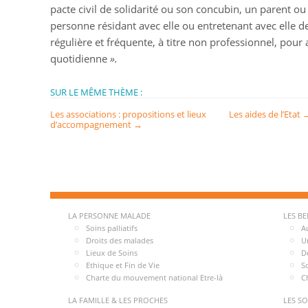
pacte civil de solidarité ou son concubin, un parent ou
personne résidant avec elle ou entretenant avec elle des
régulière et fréquente, à titre non professionnel, pour 
quotidienne
».
SUR LE MÊME THÈME :
Les associations : propositions et lieux
Les aides de l’Etat
d’accompagnement
→
LA PERSONNE MALADE
LES B
Soins palliatifs
A
Droits des malades
U
Lieux de Soins
D
Ethique et Fin de Vie
S
Charte du mouvement national Etre-là
C
LA FAMILLE & LES PROCHES
LES S