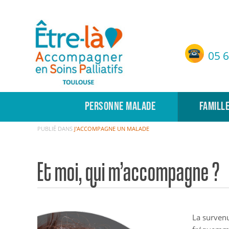
Etre-Là – ASP Toulouse
05 6
Accompagnement en Soins Palliatifs de Toulouse
PERSONNE MALADE
FAMILL
PUBLIÉ DANS
J'ACCOMPAGNE UN MALADE
Et moi, qui m’accompagne ?
La survenu