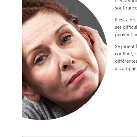
fréquemme
souffrance
Il est alor
ses difficu
peuvent a
Se jouent l
confiant, 
différente
accompag