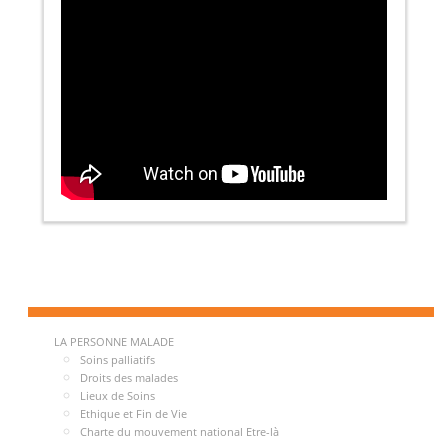
LA PERSONNE MALADE
Soins palliatifs
Droits des malades
Lieux de Soins
Ethique et Fin de Vie
Charte du mouvement national Etre-là