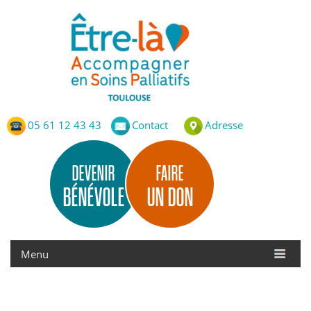
Etre-Là – ASP Toulouse
Accompagnement en Soins Palliatifs de Toulouse
05 61 12 43 43
Contact
Adresse
DEVENIR
FAIRE
BÉNÉVOLE
UN DON