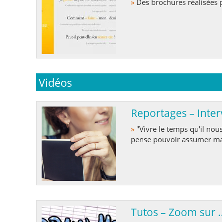
»
Des brochures réalisées 
Vidéos
Reportages – Inte
»
"Vivre le temps qu'il nous reste à vivre" ... "J'ai pu parler à cœur ouvert" "On
pense pouvoir assumer mai
Tutos – Zoom sur 