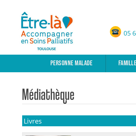
Etre-Là – ASP Toulouse
05 6
Accompagnement en Soins Palliatifs de Toulouse
PERSONNE MALADE
FAMILL
Médiathèque
Livres