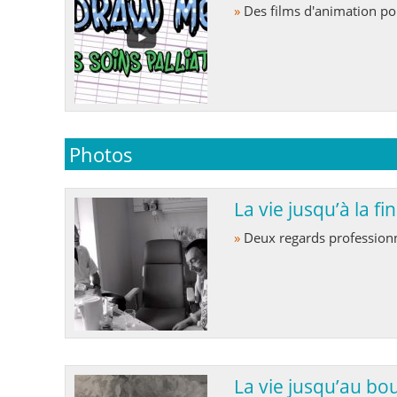
»
Des films d'animation 
Photos
La vie jusqu’à la fin
»
Deux regards professionn
La vie jusqu’au bo