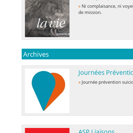
»
Ni complaisance, ni voyeurisme, mais un sentiment d'urgence, de responsabilité,
de mission.
Archives
Journées Préventio
»
Journée prévention suici
ASP Liaisons