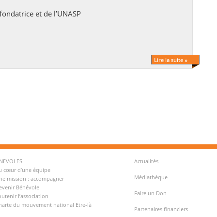
 fondatrice et de l’UNASP
Lire la suite »
ENEVOLES
Actualités
u cœur d’une équipe
Médiathèque
ne mission : accompagner
evenir Bénévole
Faire un Don
outenir l’association
harte du mouvement national Etre-là
Partenaires financiers