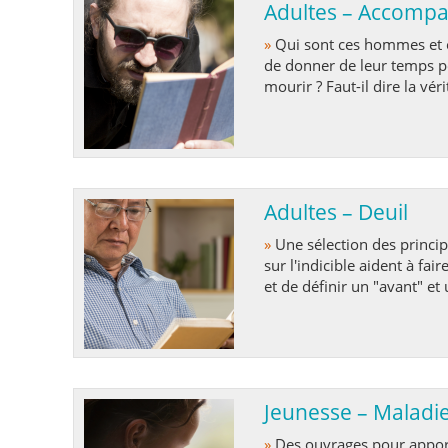
Adultes – Accompag
»
Qui sont ces hommes et ces femmes qui décident un jour, en pleine conscience,
de donner de leur temps 
mourir ? Faut-il dire la vér
Adultes – Deuil
»
Une sélection des principaux ouvrages parus sur le deuil pour que ces paroles
sur l'indicible aident à fai
et de définir un "avant" et
Jeunesse – Maladie
»
Des ouvrages pour apporter aux enfants, et aux parents, confrontés à la perte