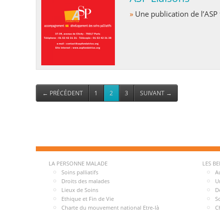
»
Une publication de l’ASP
←
PRÉCÉDENT
1
2
3
SUIVANT
→
LA PERSONNE MALADE
LES B
Soins palliatifs
A
Droits des malades
U
Lieux de Soins
D
Ethique et Fin de Vie
S
Charte du mouvement national Etre-là
C